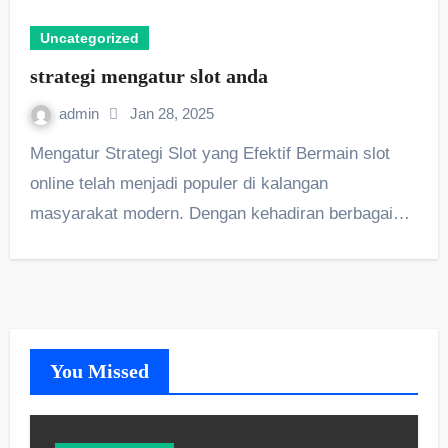
Uncategorized
strategi mengatur slot anda
admin
Jan 28, 2025
Mengatur Strategi Slot yang Efektif Bermain slot
online telah menjadi populer di kalangan
masyarakat modern. Dengan kehadiran berbagai…
You Missed